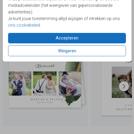
Lievez
mediadoeleinden (het weergeven van gepersonaliseerde
Collectie
advertenties).
Bedankkaarten
Je kunt jouw toestemming altijd wijzigen of intrekken op ons
ons cookiebeleid
.
Deze producten zijn wellicht ook iets voor je
Accepteren
Weigeren