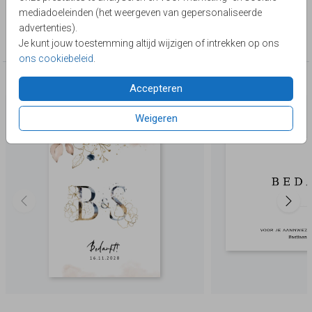
Lievez
mediadoeleinden (het weergeven van gepersonaliseerde
Collectie
advertenties).
Bedankkaarten
Je kunt jouw toestemming altijd wijzigen of intrekken op ons
ons cookiebeleid
.
Deze producten zijn wellicht ook iets voor je
Accepteren
Weigeren