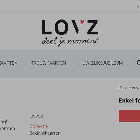
0
 KAARTEN
TROUWKAARTEN
HUWELIJKSJUBILEUM
trouw
Enkel f
Lievez
dag!
Collectie
ovormen
Bedankkaarten