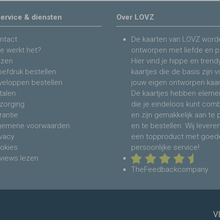
ervice & diensten
Over LOVZ
ntact
De kaarten van LOVZ word
e werkt het?
ontworpen met liefde en p
jzen
Hier vind je hippe en trend
oefdruk bestellen
kaartjes die de basis zijn 
veloppen bestellen
jouw eigen ontworpen kaar
talen
De kaartjes hebben eleme
zorging
die je eindeloos kunt com
rantie
en zijn gemakkelijk aan te
gemene voorwaarden
en te bestellen. Wij levere
ivacy
een topproduct met goed
okies
persoonlijke service!
views lezen
TheFeedbackcompany
V