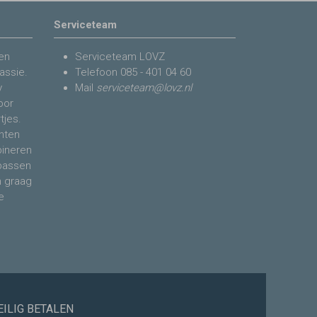
Serviceteam
en
Serviceteam LOVZ
assie.
Telefoon
085 - 401 04 60
y
Mail
serviceteam@lovz.nl
voor
tjes.
nten
bineren
 passen
n graag
e
EILIG BETALEN