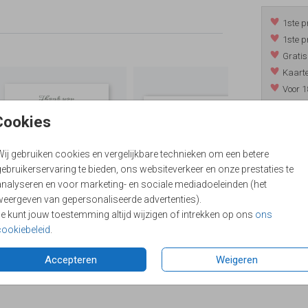
1ste p
1ste p
Gratis
Kaarte
Voor 1
*m.u.v. 
Cookies
Wij gebruiken cookies en vergelijkbare technieken om een betere
/
9.4
ebruikerservaring te bieden, ons websiteverkeer en onze prestaties te
analyseren en voor marketing- en sociale mediadoeleinden (het
weergeven van gepersonaliseerde advertenties).
Je kunt jouw toestemming altijd wijzigen of intrekken op ons
ons
cookiebeleid
.
Accepteren
Weigeren
Formaten