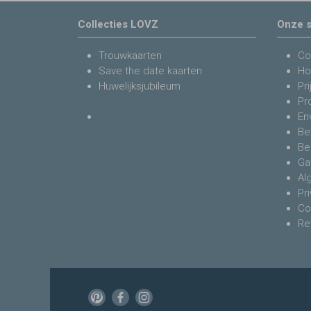
Collecties LOVZ
Onze s
Trouwkaarten
Co
Save the date kaarten
Ho
Huwelijksjubileum
Pri
Pr
En
Be
Be
Ga
Al
Pr
Co
Re