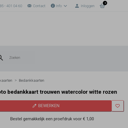
0
85 - 401 04 60
Contact
Info
Inloggen
kaarten
Bedankkaarten
oto bedankkaart trouwen watercolor witte rozen
BEWERKEN
Bestel gemakkelijk een proefdruk voor
€ 1,00