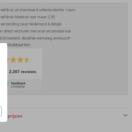
roefdruk uit standaard collectie slechts 1 euro
roefdruk foliedruk voor maar 2,50
 verzending naar Nederland & België
n direct versturen met onze verzendservice
8:00 besteld, dezelfde werkdag verstuurd*
foliedrukkaarten
10
2.207 reviews
 en prijzen