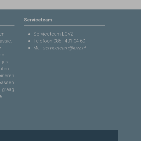
Serviceteam
en
Serviceteam LOVZ
assie.
Telefoon
085 - 401 04 60
y
Mail
serviceteam@lovz.nl
voor
tjes.
nten
bineren
 passen
n graag
e