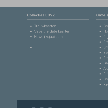
Collecties LOVZ
Onze s
Trouwkaarten
Co
Save the date kaarten
Ho
Huwelijksjubileum
Pri
Pr
En
Be
Be
Ga
Al
Pr
Co
Re