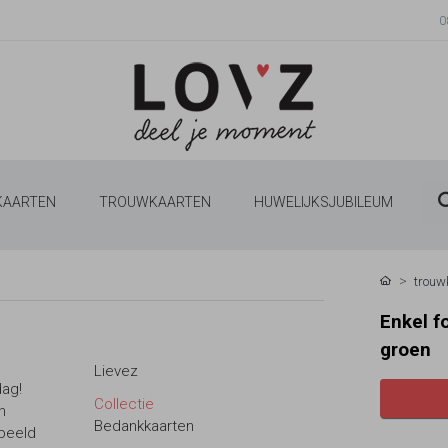
0
 KAARTEN
TROUWKAARTEN
HUWELIJKSJUBILEUM
trouw
Enkel f
groen
Lievez
dag!
Collectie
n
Bedankkaarten
rbeeld