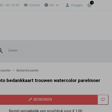
0
85 - 401 04 60
Contact
Info
Inloggen
kaarten
Bedankkaarten
oto bedankkaart trouwen watercolor parelmoer
BEWERKEN
Bestel gemakkelijk een proefdruk voor
€ 1,00