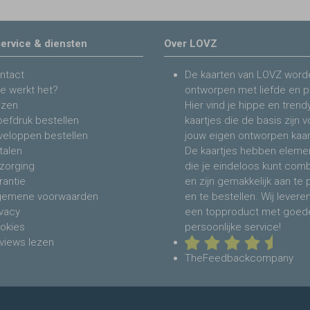
ervice & diensten
Over LOVZ
ntact
De kaarten van LOVZ word
e werkt het?
ontworpen met liefde en p
jzen
Hier vind je hippe en trend
oefdruk bestellen
kaartjes die de basis zijn 
veloppen bestellen
jouw eigen ontworpen kaar
talen
De kaartjes hebben eleme
zorging
die je eindeloos kunt com
rantie
en zijn gemakkelijk aan te
gemene voorwaarden
en te bestellen. Wij levere
ivacy
een topproduct met goed
okies
persoonlijke service!
views lezen
TheFeedbackcompany