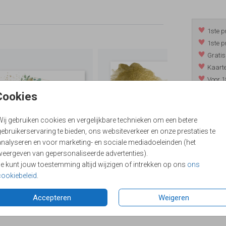
1ste p
1ste p
Gratis
Kaarte
Voor 1
*m.u.v. 
Cookies
Wij gebruiken cookies en vergelijkbare technieken om een betere
ebruikerservaring te bieden, ons websiteverkeer en onze prestaties te
/
9.4
analyseren en voor marketing- en sociale mediadoeleinden (het
weergeven van gepersonaliseerde advertenties).
Je kunt jouw toestemming altijd wijzigen of intrekken op ons
ons
cookiebeleid
.
Accepteren
Weigeren
Formaten