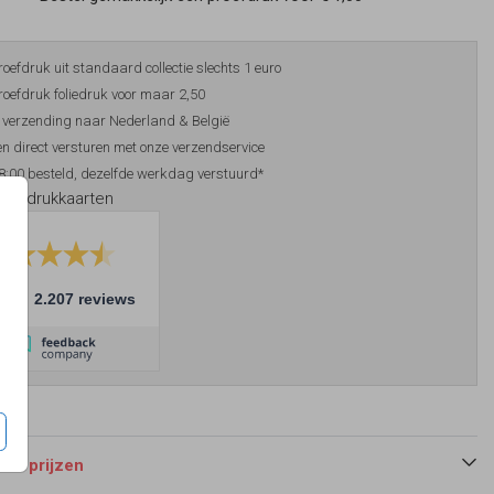
roefdruk uit standaard collectie slechts 1 euro
roefdruk foliedruk voor maar 2,50
 verzending naar Nederland & België
n direct versturen met onze verzendservice
8:00 besteld, dezelfde werkdag verstuurd*
foliedrukkaarten
10
2.207 reviews
 en prijzen