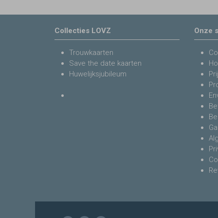
Collecties LOVZ
Onze s
Trouwkaarten
Co
Save the date kaarten
Ho
Huwelijksjubileum
Pri
Pr
En
Be
Be
Ga
Al
Pr
Co
Re