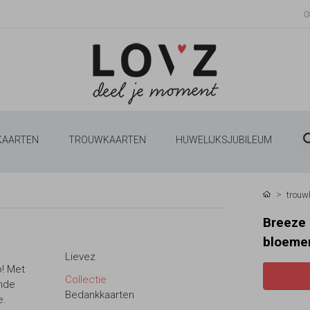
0
 KAARTEN
TROUWKAARTEN
HUWELIJKSJUBILEUM
trouw
Breeze 
bloeme
Lievez
o! Met
Collectie
ende
Bedankkaarten
e.