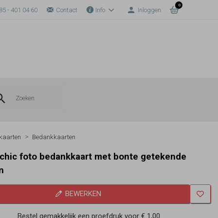
0
85 - 401 04 60
Contact
Info
Inloggen
kaarten
Bedankkaarten
chic foto bedankkaart met bonte getekende
n
BEWERKEN
Bestel gemakkelijk een proefdruk voor
€ 1,00