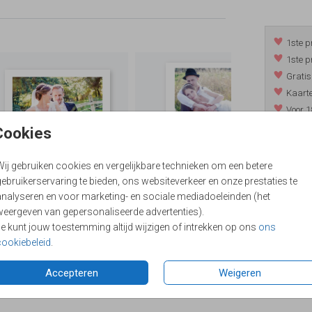
1ste p
1ste p
Gratis
Kaarte
Voor 1
*m.u.v. 
Cookies
Wij gebruiken cookies en vergelijkbare technieken om een betere
ebruikerservaring te bieden, ons websiteverkeer en onze prestaties te
/
9.4
analyseren en voor marketing- en sociale mediadoeleinden (het
weergeven van gepersonaliseerde advertenties).
Je kunt jouw toestemming altijd wijzigen of intrekken op ons
ons
cookiebeleid
.
Accepteren
Weigeren
Formaten