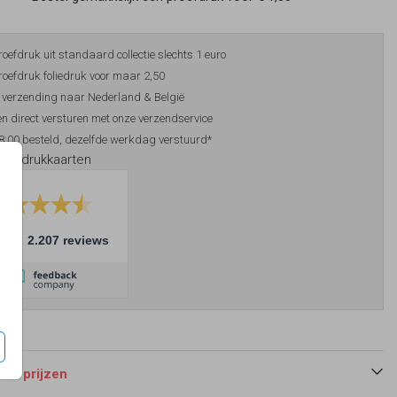
roefdruk uit standaard collectie slechts 1 euro
roefdruk foliedruk voor maar 2,50
 verzending naar Nederland & België
n direct versturen met onze verzendservice
8:00 besteld, dezelfde werkdag verstuurd*
foliedrukkaarten
10
2.207 reviews
 en prijzen