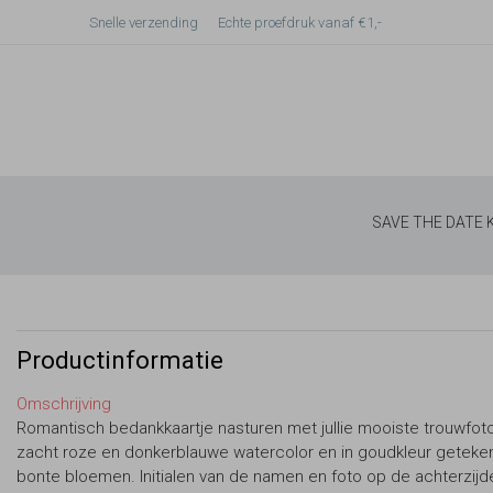
Snelle verzending
Echte proefdruk vanaf €1,-
SAVE THE DATE
Productinformatie
Omschrijving
Romantisch bedankkaartje nasturen met jullie mooiste trouwfot
zacht roze en donkerblauwe watercolor en in goudkleur getek
bonte bloemen. Initialen van de namen en foto op de achterzijd