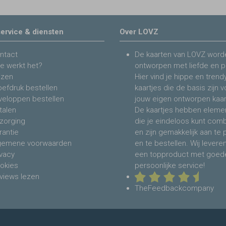
ervice & diensten
Over LOVZ
ntact
De kaarten van LOVZ word
e werkt het?
ontworpen met liefde en p
jzen
Hier vind je hippe en trend
oefdruk bestellen
kaartjes die de basis zijn 
veloppen bestellen
jouw eigen ontworpen kaar
talen
De kaartjes hebben eleme
zorging
die je eindeloos kunt com
rantie
en zijn gemakkelijk aan te
gemene voorwaarden
en te bestellen. Wij levere
ivacy
een topproduct met goed
okies
persoonlijke service!
views lezen
TheFeedbackcompany