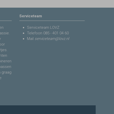
Serviceteam
en
Serviceteam LOVZ
assie.
Telefoon
085 - 401 04 60
y
Mail
serviceteam@lovz.nl
voor
tjes.
nten
bineren
 passen
n graag
e