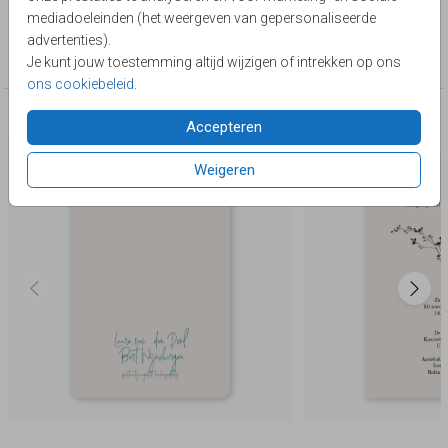
Lievez
mediadoeleinden (het weergeven van gepersonaliseerde
Collectie
advertenties).
Basic & Trendy
Je kunt jouw toestemming altijd wijzigen of intrekken op ons
ons cookiebeleid
.
Deze producten zijn wellicht ook iets voor je
Accepteren
Weigeren