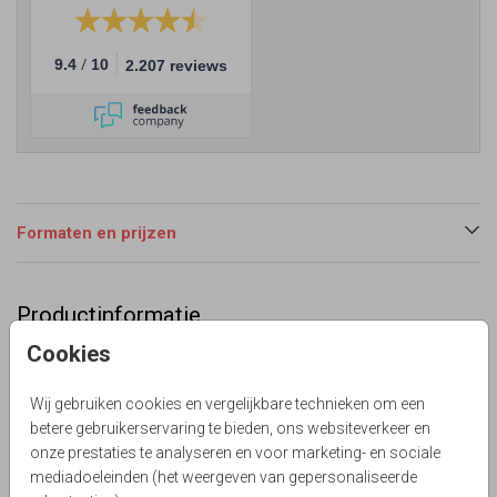
/
9.4
10
2.207 reviews
Formaten en prijzen
Productinformatie
Cookies
Omschrijving
Trouwkaart met vrolijke zomerse bloemen. (999999)
Wij gebruiken cookies en vergelijkbare technieken om een
Le Chique Design
betere gebruikerservaring te bieden, ons websiteverkeer en
onze prestaties te analyseren en voor marketing- en sociale
Collectie
mediadoeleinden (het weergeven van gepersonaliseerde
Basic & Trendy