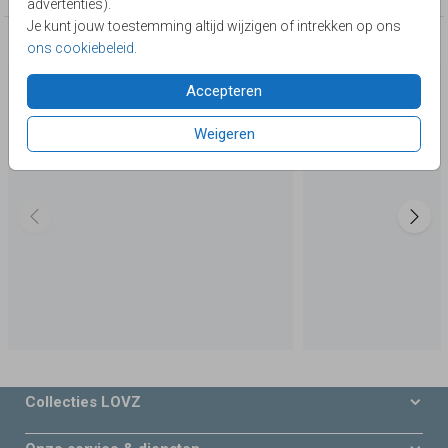
advertenties).
Je kunt jouw toestemming altijd wijzigen of intrekken op ons
Deze producten zijn wellicht ook iets voor je
ons cookiebeleid
.
Accepteren
Weigeren
Collecties LOVZ