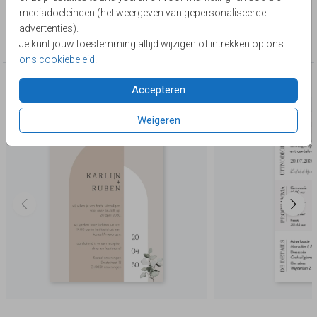
Lievez
mediadoeleinden (het weergeven van gepersonaliseerde
Collectie
advertenties).
Basic & Trendy
Je kunt jouw toestemming altijd wijzigen of intrekken op ons
ons cookiebeleid
.
Deze producten zijn wellicht ook iets voor je
Accepteren
Weigeren