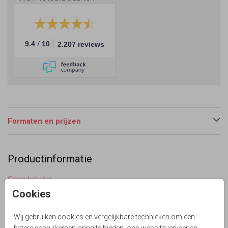
/
9.4
10
2.207 reviews
Formaten en prijzen
Productinformatie
Omschrijving
LET OP: Het houten vormpje op dit kaartje wordt niet mee
Cookies
gedrukt, deze is ter voorbeeld. Op die plek kun je straks
zelf het échte houten vormpje plakken. Bij je proefdruk
Wij gebruiken cookies en vergelijkbare technieken om een
krijg je samples van alle kleuren strikjes en houten