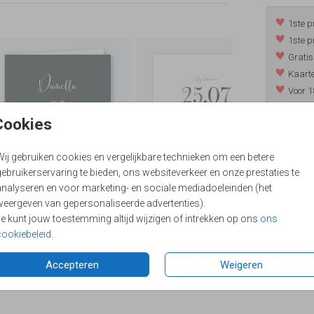
1ste p
1ste p
Gratis
Kaarte
Voor 1
*m.u.v. 
Cookies
Wij gebruiken cookies en vergelijkbare technieken om een betere
/
9.4
ebruikerservaring te bieden, ons websiteverkeer en onze prestaties te
analyseren en voor marketing- en sociale mediadoeleinden (het
weergeven van gepersonaliseerde advertenties).
Je kunt jouw toestemming altijd wijzigen of intrekken op ons
ons
cookiebeleid
.
Accepteren
Weigeren
Formaten