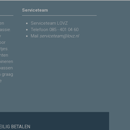
Serviceteam
en
Serviceteam LOVZ
assie.
Telefoon
085 - 401 04 60
y
Mail
serviceteam@lovz.nl
voor
tjes.
nten
bineren
 passen
n graag
e
EILIG BETALEN