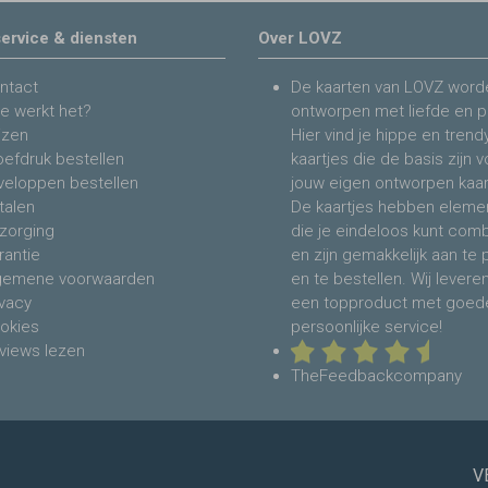
ervice & diensten
Over LOVZ
ntact
De kaarten van LOVZ word
e werkt het?
ontworpen met liefde en p
jzen
Hier vind je hippe en trend
oefdruk bestellen
kaartjes die de basis zijn 
veloppen bestellen
jouw eigen ontworpen kaar
talen
De kaartjes hebben eleme
zorging
die je eindeloos kunt com
rantie
en zijn gemakkelijk aan te
gemene voorwaarden
en te bestellen. Wij levere
ivacy
een topproduct met goed
okies
persoonlijke service!
views lezen
TheFeedbackcompany
V