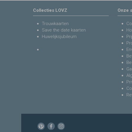
Collecties LOVZ
Onze s
Trouwkaarten
Co
Save the date kaarten
Ho
Huwelijksjubileum
Pri
Pr
En
Be
Be
Ga
Al
Pr
Co
Re