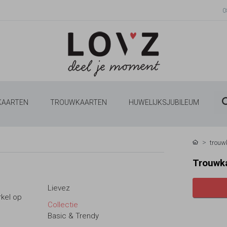
0
 KAARTEN
TROUWKAARTEN
HUWELIJKSJUBILEUM
trouw
Trouwka
Lievez
rkel op
Collectie
Basic & Trendy