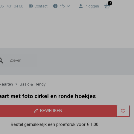
0
85 - 401 04 60
Contact
Info
Inloggen
kaarten
Basic & Trendy
art met foto cirkel en ronde hoekjes
BEWERKEN
Bestel gemakkelijk een proefdruk voor
€ 1,00