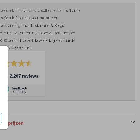
roefdruk uit standaard collectie slechts 1 euro
roefdruk foliedruk voor maar 2,50
 verzending naar Nederland & België
n direct versturen met onze verzendservice
8:00 besteld, dezelfde werkdag verstuurd*
foliedrukkaarten
10
2.207 reviews
 en prijzen