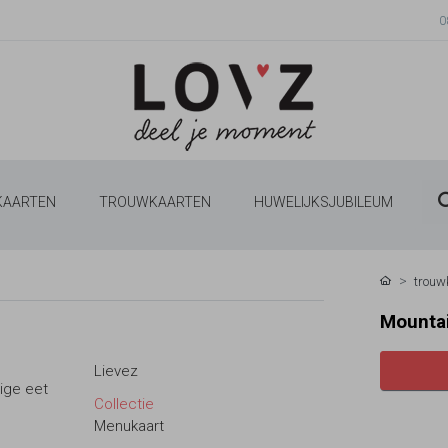
0
 KAARTEN
TROUWKAARTEN
HUWELIJKSJUBILEUM
trouw
Mountai
Lievez
ige eet
Collectie
Menukaart