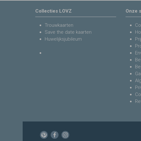
Collecties LOVZ
Onze s
Trouwkaarten
Co
Save the date kaarten
Ho
Huwelijksjubileum
Pri
Pr
En
Be
Be
Ga
Al
Pr
Co
Re