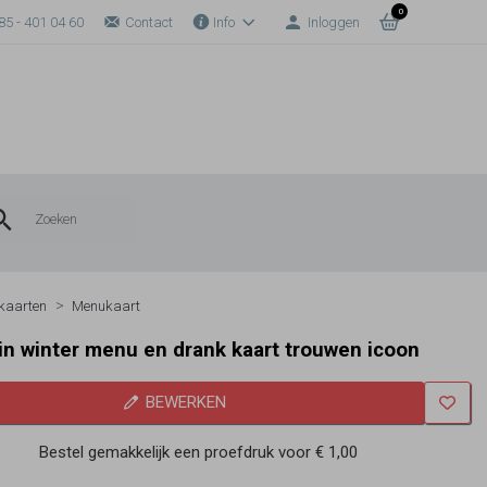
0
85 - 401 04 60
Contact
Info
Inloggen
kaarten
Menukaart
n winter menu en drank kaart trouwen icoon
BEWERKEN
Bestel gemakkelijk een proefdruk voor
€ 1,00