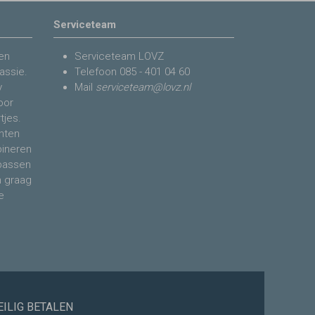
Serviceteam
en
Serviceteam LOVZ
assie.
Telefoon
085 - 401 04 60
y
Mail
serviceteam@lovz.nl
voor
tjes.
nten
bineren
 passen
n graag
e
EILIG BETALEN