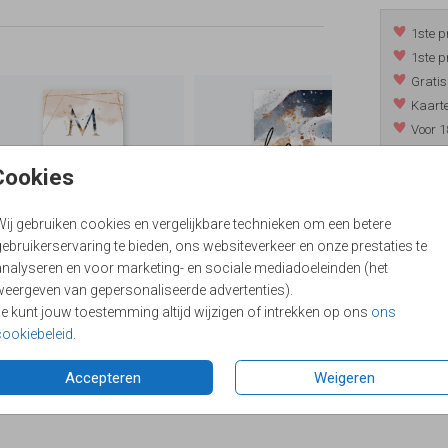
1ste p
1ste p
Gratis
Kaarte
Voor 1
*m.u.v. 
Cookies
Wij gebruiken cookies en vergelijkbare technieken om een betere
/
9.4
ebruikerservaring te bieden, ons websiteverkeer en onze prestaties te
analyseren en voor marketing- en sociale mediadoeleinden (het
weergeven van gepersonaliseerde advertenties).
Je kunt jouw toestemming altijd wijzigen of intrekken op ons
ons
cookiebeleid
.
Accepteren
Weigeren
Formaten