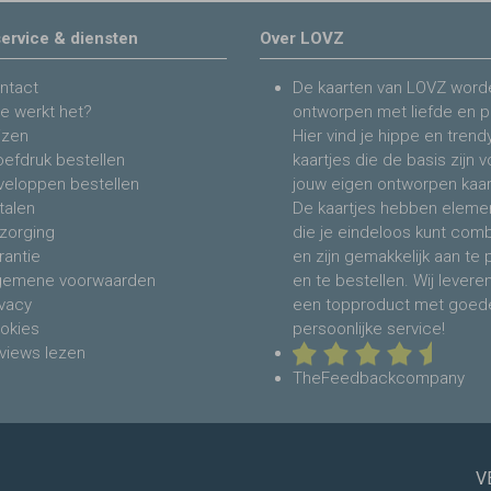
ervice & diensten
Over LOVZ
ntact
De kaarten van LOVZ word
e werkt het?
ontworpen met liefde en p
jzen
Hier vind je hippe en trend
oefdruk bestellen
kaartjes die de basis zijn 
veloppen bestellen
jouw eigen ontworpen kaar
talen
De kaartjes hebben eleme
zorging
die je eindeloos kunt com
rantie
en zijn gemakkelijk aan te
gemene voorwaarden
en te bestellen. Wij levere
ivacy
een topproduct met goed
okies
persoonlijke service!
views lezen
TheFeedbackcompany
V