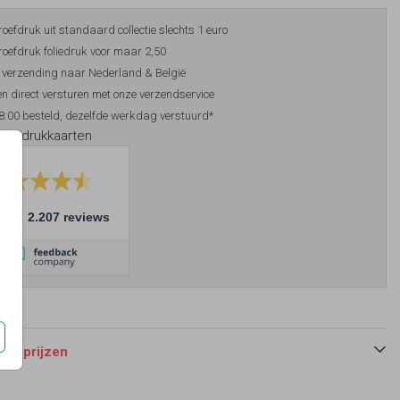
roefdruk uit standaard collectie slechts 1 euro
roefdruk foliedruk voor maar 2,50
 verzending naar Nederland & België
n direct versturen met onze verzendservice
8:00 besteld, dezelfde werkdag verstuurd*
foliedrukkaarten
10
2.207 reviews
 en prijzen