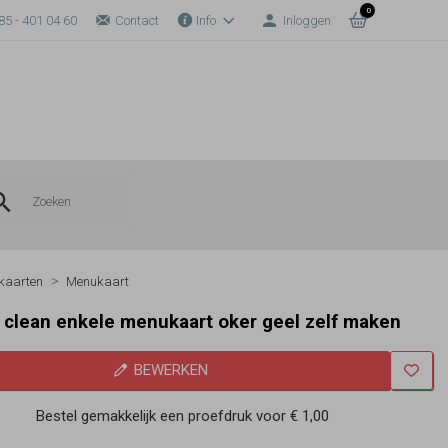
0
85 - 401 04 60
Contact
Info
Inloggen
kaarten
Menukaart
clean enkele menukaart oker geel zelf maken
BEWERKEN
Bestel gemakkelijk een proefdruk voor
€ 1,00