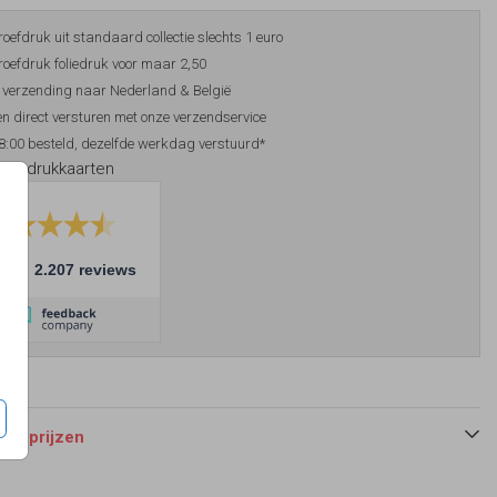
roefdruk uit standaard collectie slechts 1 euro
roefdruk foliedruk voor maar 2,50
 verzending naar Nederland & België
n direct versturen met onze verzendservice
8:00 besteld, dezelfde werkdag verstuurd*
foliedrukkaarten
10
2.207 reviews
 en prijzen