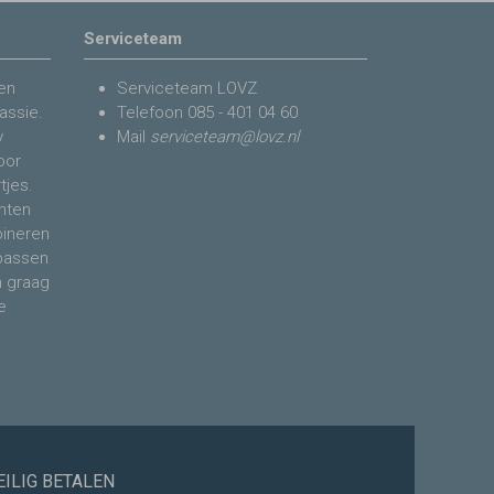
Serviceteam
en
Serviceteam LOVZ
assie.
Telefoon
085 - 401 04 60
y
Mail
serviceteam@lovz.nl
voor
tjes.
nten
bineren
 passen
n graag
e
EILIG BETALEN