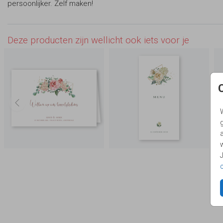
persoonlijker. Zelf maken!
Deze producten zijn wellicht ook iets voor je
g