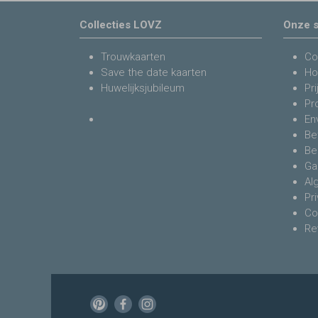
Collecties LOVZ
Onze s
Trouwkaarten
Co
Save the date kaarten
Ho
Huwelijksjubileum
Pri
Pr
En
Be
Be
Ga
Al
Pr
Co
Re