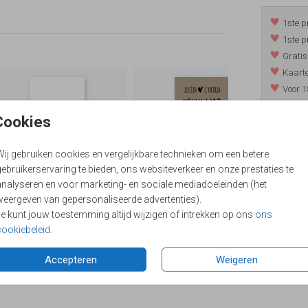
1ste p
1ste p
Gratis
Kaarte
Voor 1
*m.u.v. 
Cookies
Wij gebruiken cookies en vergelijkbare technieken om een betere
/
9.4
ebruikerservaring te bieden, ons websiteverkeer en onze prestaties te
analyseren en voor marketing- en sociale mediadoeleinden (het
weergeven van gepersonaliseerde advertenties).
Je kunt jouw toestemming altijd wijzigen of intrekken op ons
ons
cookiebeleid
.
Accepteren
Weigeren
Formaten