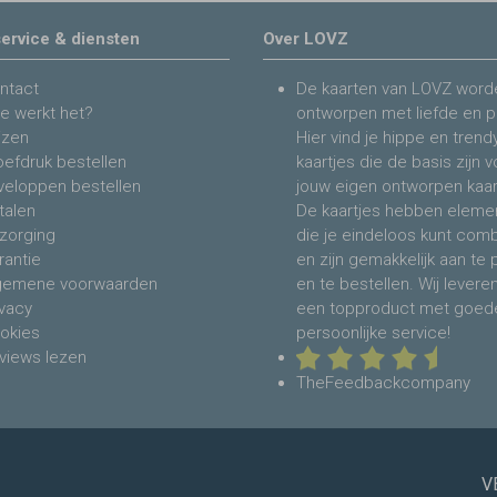
ervice & diensten
Over LOVZ
ntact
De kaarten van LOVZ word
e werkt het?
ontworpen met liefde en p
jzen
Hier vind je hippe en trend
oefdruk bestellen
kaartjes die de basis zijn 
veloppen bestellen
jouw eigen ontworpen kaar
talen
De kaartjes hebben eleme
zorging
die je eindeloos kunt com
rantie
en zijn gemakkelijk aan te
gemene voorwaarden
en te bestellen. Wij levere
ivacy
een topproduct met goed
okies
persoonlijke service!
views lezen
TheFeedbackcompany
V