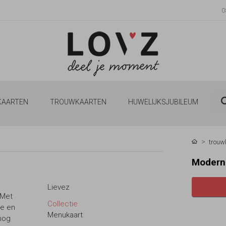
0
 KAARTEN
TROUWKAARTEN
HUWELIJKSJUBILEUM
trouw
Modern 
Lievez
 Met
Collectie
je en
Menukaart
nog