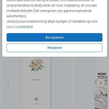
betere gebruikerservaring te bieden, ons websiteverkeer en
Zelf maken!
Toon meer
onze prestaties te analyseren en voor marketing- en sociale
mediadoeleinden (het weergeven van gepersonaliseerde
Lievez
advertenties).
Je kunt jouw toestemming altijd wijzigen of intrekken op ons
Collectie
ons cookiebeleid
.
Menukaart
Accepteren
Deze producten zijn wellicht ook iets voor je
Weigeren