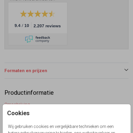
/
9.4
10
2.207 reviews
Formaten en prijzen
Productinformatie
Omschrijving
Opzoek naar een moderne rustige menu- en drankkaart in
Cookies
een effe kleur? Met roest bruine ondergrond die jezelf kan
aanpassen. De takjes en andere elementen staan in de
Wij gebruiken cookies en vergelijkbare technieken om een
beeldbank, zo maakt je de menukaart nog persoonlijker.