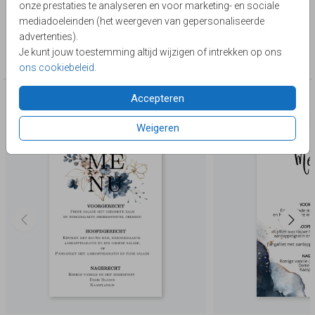
onze prestaties te analyseren en voor marketing- en sociale
Lievez
mediadoeleinden (het weergeven van gepersonaliseerde
advertenties).
Collectie
Je kunt jouw toestemming altijd wijzigen of intrekken op ons
Menukaart
ons cookiebeleid
.
Accepteren
Deze producten zijn wellicht ook iets voor je
Weigeren