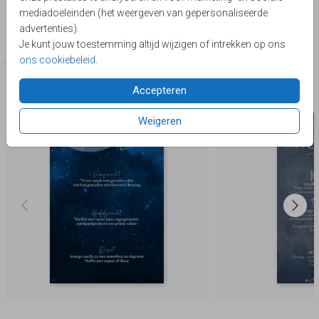
Lievez
mediadoeleinden (het weergeven van gepersonaliseerde
Collectie
advertenties).
Menukaart
Je kunt jouw toestemming altijd wijzigen of intrekken op ons
ons cookiebeleid
.
Deze producten zijn wellicht ook iets voor je
Accepteren
Weigeren