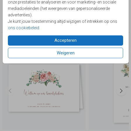
onze prestaties te analyseren en voor marketing- en sociale
Lievez
mediadoeleinden (het weergeven van gepersonaliseerde
advertenties).
Collectie
Je kunt jouw toestemming altijd wijzigen of intrekken op ons
Menukaart
ons cookiebeleid
.
Accepteren
Deze producten zijn wellicht ook iets voor je
Weigeren