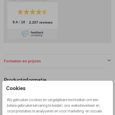
/
9.4
10
2.207 reviews
Formaten en prijzen
Productinformatie
Cookies
Omschrijving
Hippe dubbele menukaart met verfstrepen in olieverf met
Wij gebruiken cookies en vergelijkbare technieken om een
goudlook met geel en grijs accent. Alles staat los.
betere gebruikerservaring te bieden, ons websiteverkeer en
Lievez
onze prestaties te analyseren en voor marketing- en sociale