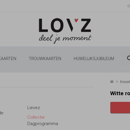
0
 KAARTEN
TROUWKAARTEN
HUWELIJKSJUBILEUM
trouw
Witte r
Lievez
de
Collectie
Dagprogramma