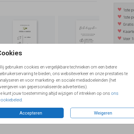
1ste p
1ste p
Gratis
Kaarte
Voor 1
*m.u.v. 
Cookies
Wij gebruiken cookies en vergelijkbare technieken om een betere
/
9.4
ebruikerservaring te bieden, ons websiteverkeer en onze prestaties te
analyseren en voor marketing- en sociale mediadoeleinden (het
weergeven van gepersonaliseerde advertenties).
Je kunt jouw toestemming altijd wijzigen of intrekken op ons
ons
cookiebeleid
.
Accepteren
Weigeren
Formaten