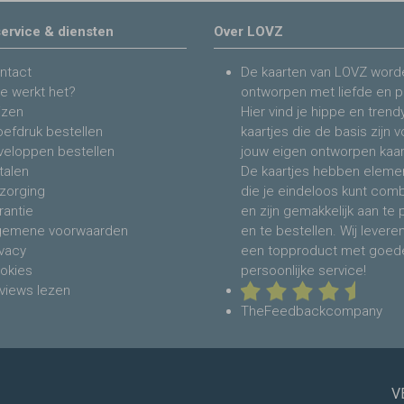
ervice & diensten
Over LOVZ
ntact
De kaarten van LOVZ word
e werkt het?
ontworpen met liefde en p
jzen
Hier vind je hippe en trend
oefdruk bestellen
kaartjes die de basis zijn 
veloppen bestellen
jouw eigen ontworpen kaar
talen
De kaartjes hebben eleme
zorging
die je eindeloos kunt com
rantie
en zijn gemakkelijk aan te
gemene voorwaarden
en te bestellen. Wij levere
ivacy
een topproduct met goed
okies
persoonlijke service!
views lezen
TheFeedbackcompany
V