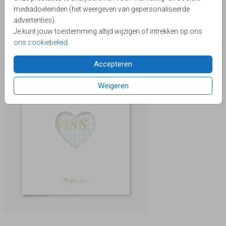
mediadoeleinden (het weergeven van gepersonaliseerde
Collectie
advertenties).
Geboortekaarten met een stansvorm
Je kunt jouw toestemming altijd wijzigen of intrekken op ons
ons cookiebeleid
.
Deze producten zijn wellicht ook iets voor je
Accepteren
Weigeren