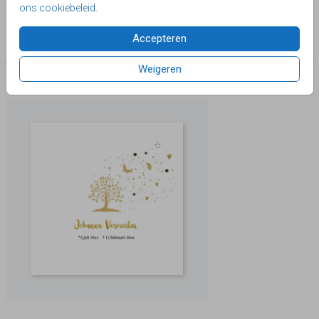
ons cookiebeleid
.
Collectie
Accepteren
Rouwkaarten volwassenen
Weigeren
Deze producten zijn wellicht ook iets voor je