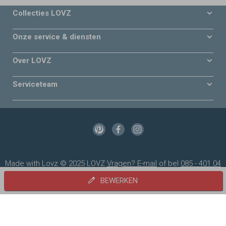
Collecties LOVZ
Onze service & diensten
Over LOVZ
Serviceteam
Made with Lovz © 2025 LOVZ
Vragen? E-mail
of bel
085 - 401 04
60
(werkdagen tot 18.00 uur)
BEWERKEN
VEILIG BETALEN