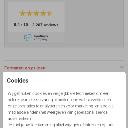
/
9.4
10
2.207 reviews
Formaten en prijzen
Cookies
Productinformatie
Wij gebruiken cookies en vergelijkbare technieken om een
betere gebruikerservaring te bieden, ons websiteverkeer en
Omschrijving
onze prestaties te analyseren en voor marketing- en sociale
Klassieke dankbetuigenis na overlijden met wit als basis.
mediadoeleinden (het weergeven van gepersonaliseerde
Versierd met levensboom en speelse elementjes vlinder,
advertenties).
hartjes en sterren in oker en zwart tinten. Alles staat los
Je kunt jouw toestemming altijd wijzigen of intrekken op ons
en kan aangepast.