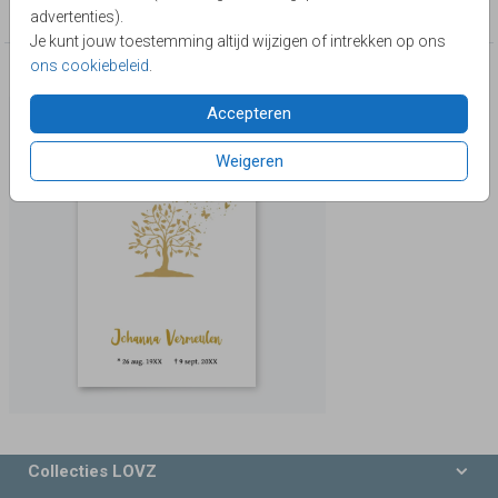
Rouwkaarten volwassenen
advertenties).
Je kunt jouw toestemming altijd wijzigen of intrekken op ons
ons cookiebeleid
.
Deze producten zijn wellicht ook iets voor je
Accepteren
Weigeren
Collecties LOVZ