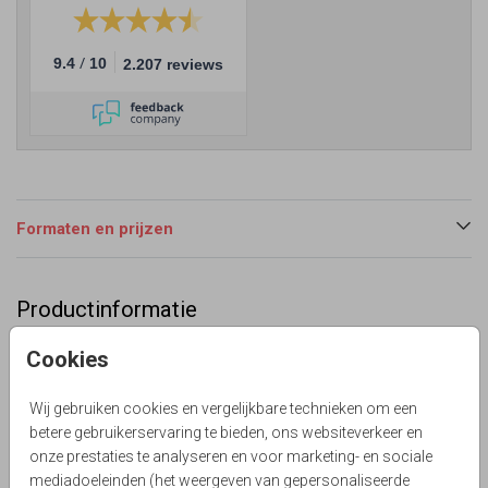
/
9.4
10
2.207 reviews
Formaten en prijzen
Productinformatie
Omschrijving
Cookies
Moderne staand bidprentje met wit als basis. Versierd
met silhouet levensboom, stippen, vlinders en sterren.
Wij gebruiken cookies en vergelijkbare technieken om een
Zelf aan te passen.
betere gebruikerservaring te bieden, ons websiteverkeer en
onze prestaties te analyseren en voor marketing- en sociale
Collectie
mediadoeleinden (het weergeven van gepersonaliseerde