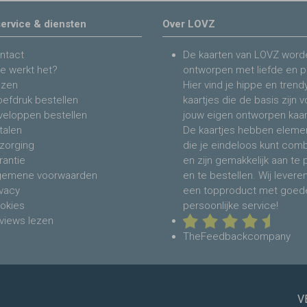
ervice & diensten
Over LOVZ
ntact
De kaarten van LOVZ word
e werkt het?
ontworpen met liefde en p
jzen
Hier vind je hippe en trend
oefdruk bestellen
kaartjes die de basis zijn 
veloppen bestellen
jouw eigen ontworpen kaar
talen
De kaartjes hebben eleme
zorging
die je eindeloos kunt com
rantie
en zijn gemakkelijk aan te
gemene voorwaarden
en te bestellen. Wij levere
ivacy
een topproduct met goed
okies
persoonlijke service!
views lezen
TheFeedbackcompany
V