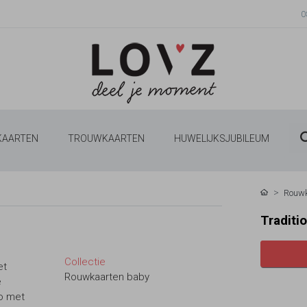
0
 KAARTEN
TROUWKAARTEN
HUWELIJKSJUBILEUM
Rouw
Traditi
Collectie
et
Rouwkaarten baby
e
to met