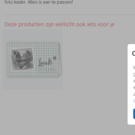
foto kader. Alles is aan te passen!
Deze producten zijn wellicht ook iets voor je
g