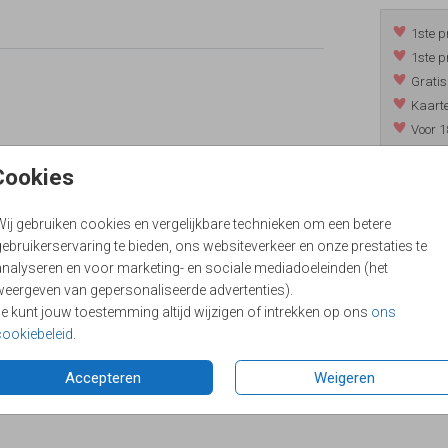
1ste p
1ste p
Gratis
Kaarte
Voor 1
*m.u.v. 
Cookies
Wij gebruiken cookies en vergelijkbare technieken om een betere
/
9.4
ebruikerservaring te bieden, ons websiteverkeer en onze prestaties te
analyseren en voor marketing- en sociale mediadoeleinden (het
weergeven van gepersonaliseerde advertenties).
Je kunt jouw toestemming altijd wijzigen of intrekken op ons
ons
cookiebeleid
.
Accepteren
Weigeren
Formaten