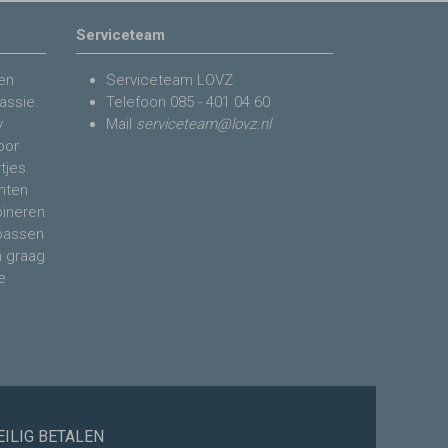
Serviceteam
en
Serviceteam LOVZ
assie.
Telefoon
085 - 401 04 60
y
Mail
serviceteam@lovz.nl
voor
tjes.
nten
bineren
 passen
n graag
e
EILIG BETALEN