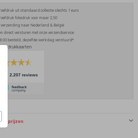
roefdruk uit standaard collectie slechts 1 euro
roefdruk foliedruk voor maar 2,50
 verzending naar Nederland & België
n direct versturen met onze verzendservice
8:00 besteld, dezelfde werkdag verstuurd*
foliedrukkaarten
10
2.207 reviews
 en prijzen