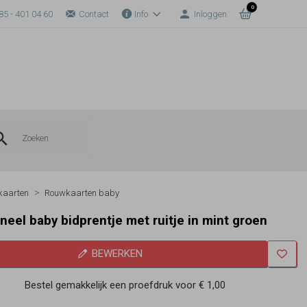
0
85 - 401 04 60
Contact
Info
Inloggen
kaarten
Rouwkaarten baby
oneel baby bidprentje met ruitje in mint groen
BEWERKEN
Bestel gemakkelijk een proefdruk voor
€ 1,00