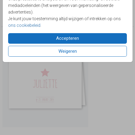
mediadoeleinden (het weergeven van gepersonaliseerde
Collectie
advertenties).
Rouwkaarten baby
Je kunt jouw toestemming altijd wijzigen of intrekken op ons
ons cookiebeleid
.
Deze producten zijn wellicht ook iets voor je
Accepteren
Weigeren