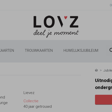
0
 KAARTEN
TROUWKAARTEN
HUWELIJKSJUBILEUM
Jubil
Uitnodi
onderg
Lievez
rond
Collectie
urige
40 jaar getrouwd