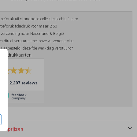
roefdruk uit standaard collectie slechts 1 euro
roefdruk foliedruk voor maar 2,50
 verzending naar Nederland & België
n direct versturen met onze verzendservice
8:00 besteld, dezelfde werkdag verstuurd*
foliedrukkaarten
10
2.207 reviews
 en prijzen