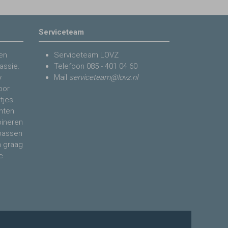
Serviceteam
en
Serviceteam LOVZ
assie.
Telefoon
085 - 401 04 60
y
Mail
serviceteam@lovz.nl
voor
tjes.
nten
bineren
 passen
n graag
e