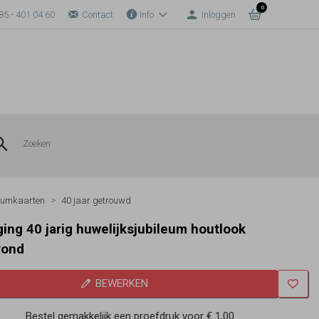
0
85 - 401 04 60
Contact
Info
Inloggen
eumkaarten
40 jaar getrouwd
ging 40 jarig huwelijksjubileum houtlook
rond
BEWERKEN
Bestel gemakkelijk een proefdruk voor
€ 1,00