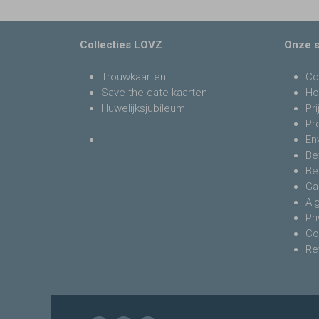
Collecties LOVZ
Onze s
Trouwkaarten
Co
Save the date kaarten
Ho
Huwelijksjubileum
Pri
Pr
En
Be
Be
Ga
Al
Pr
Co
Re