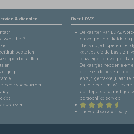
ervice & diensten
Over LOVZ
ntact
De kaarten van LOVZ word
e werkt het?
ontworpen met liefde en p
jzen
Hier vind je hippe en trend
oefdruk bestellen
kaartjes die de basis zijn 
veloppen bestellen
jouw eigen ontworpen kaar
talen
De kaartjes hebben eleme
zorging
die je eindeloos kunt com
rantie
en zijn gemakkelijk aan te
gemene voorwaarden
en te bestellen. Wij levere
ivacy
een topproduct met goed
okies
persoonlijke service!
views lezen
TheFeedbackcompany