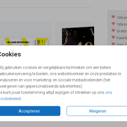
1ste p
1ste p
Gratis
Kaarte
Voor 1
*m.u.v. 
Cookies
Wij gebruiken cookies en vergelijkbare technieken om een betere
ebruikerservaring te bieden, ons websiteverkeer en onze prestaties te
/
9.4
analyseren en voor marketing- en sociale mediadoeleinden (het
weergeven van gepersonaliseerde advertenties).
Je kunt jouw toestemming altijd wijzigen of intrekken op ons
ons
cookiebeleid
.
Accepteren
Weigeren
Formaten