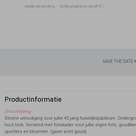
Snelle verzending
Echte proefdruk vanaf €1,-
SAVE THE DATE
Productinformatie
Omschrijving
Stoere uitnodiging voor jullie 40 jarig huwelijksjubileum. Onderg
hout look. Versierd met fotokader voor jullie eigen foto, goudkle
spetters en bloemen. (geen echt goud)