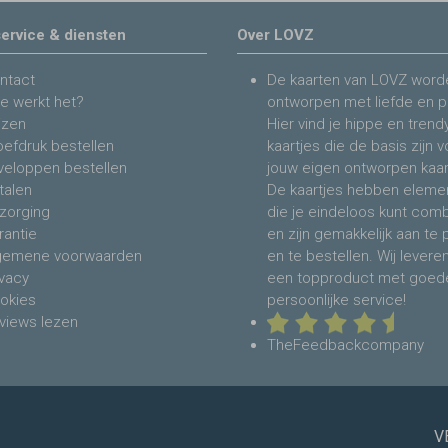
ervice & diensten
Over LOVZ
ntact
De kaarten van LOVZ word
e werkt het?
ontworpen met liefde en p
jzen
Hier vind je hippe en trend
oefdruk bestellen
kaartjes die de basis zijn 
veloppen bestellen
jouw eigen ontworpen kaar
talen
De kaartjes hebben eleme
zorging
die je eindeloos kunt com
rantie
en zijn gemakkelijk aan te
gemene voorwaarden
en te bestellen. Wij levere
ivacy
een topproduct met goed
okies
persoonlijke service!
views lezen
TheFeedbackcompany
V