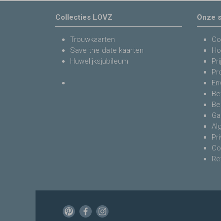
Collecties LOVZ
Onze s
Trouwkaarten
Co
Save the date kaarten
Ho
Huwelijksjubileum
Pri
Pr
En
Be
Be
Ga
Al
Pr
Co
Re