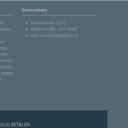
Serviceteam
en
Serviceteam LOVZ
assie.
Telefoon
085 - 401 04 60
y
Mail
serviceteam@lovz.nl
voor
tjes.
nten
bineren
 passen
n graag
e
EILIG BETALEN