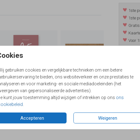
1ste p
1ste p
Gratis
Kaarte
Voor 1
*m.u.v. 
Cookies
Wij gebruiken cookies en vergelijkbare technieken om een betere
/
9.4
ebruikerservaring te bieden, ons websiteverkeer en onze prestaties te
analyseren en voor marketing- en sociale mediadoeleinden (het
weergeven van gepersonaliseerde advertenties).
Je kunt jouw toestemming altijd wijzigen of intrekken op ons
ons
cookiebeleid
.
Accepteren
Weigeren
Formaten