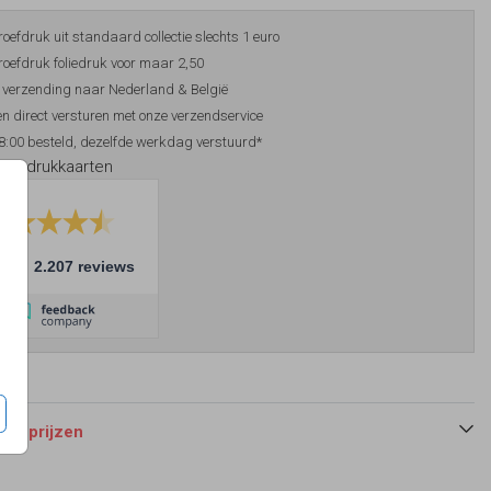
roefdruk uit standaard collectie slechts 1 euro
roefdruk foliedruk voor maar 2,50
 verzending naar Nederland & België
n direct versturen met onze verzendservice
8:00 besteld, dezelfde werkdag verstuurd*
foliedrukkaarten
10
2.207 reviews
 en prijzen