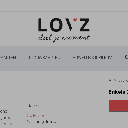
0
 KAARTEN
TROUWKAARTEN
HUWELIJKSJUBILEUM
Jubil
Enkele 
Lievez
rond,
Collectie
ijfers
25 jaar getrouwd
e editor