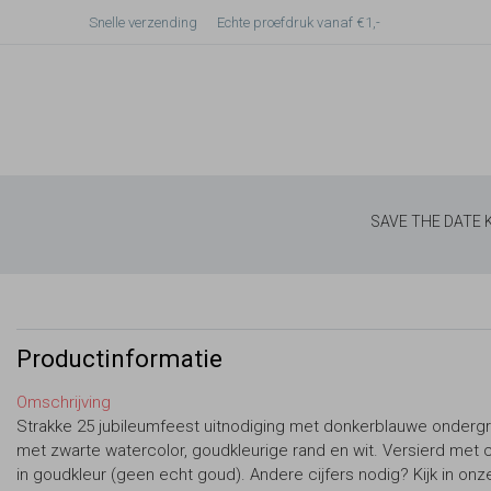
Snelle verzending
Echte proefdruk vanaf €1,-
SAVE THE DATE
Productinformatie
Omschrijving
Strakke 25 jubileumfeest uitnodiging met donkerblauwe onderg
met zwarte watercolor, goudkleurige rand en wit. Versierd met c
in goudkleur (geen echt goud). Andere cijfers nodig? Kijk in onz