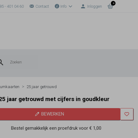
0
85 - 401 04 60
Contact
Info
Inloggen
eumkaarten
25 jaar getrouwd
25 jaar getrouwd met cijfers in goudkleur
BEWERKEN
Bestel gemakkelijk een proefdruk voor
€ 1,00